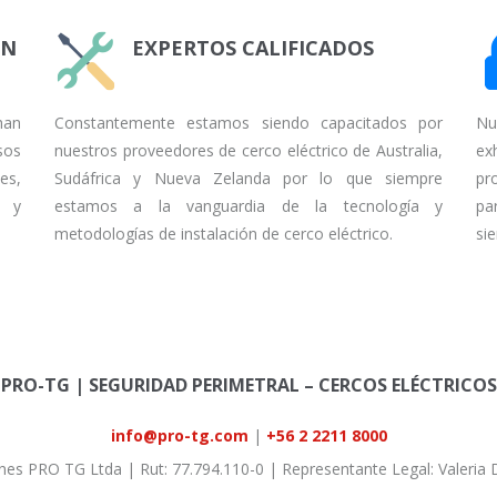
EN
EXPERTOS CALIFICADOS
han
Constantemente estamos siendo capacitados por
Nu
sos
nuestros proveedores de cerco eléctrico de Australia,
ex
es,
Sudáfrica y Nueva Zelanda por lo que siempre
pr
s y
estamos a la vanguardia de la tecnología y
pa
metodologías de instalación de cerco eléctrico.
si
PRO-TG | SEGURIDAD PERIMETRAL – CERCOS ELÉCTRICOS
info@pro-tg.com
|
+56 2 2211 8000
ones PRO TG Ltda | Rut: 77.794.110-0 | Representante Legal: Valeria